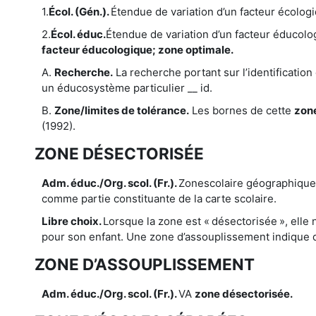
1.
Écol. (Gén.).
Étendue de variation d’un facteur écolog
2.
Écol. éduc.
Étendue de variation d’un facteur éducolo
facteur éducologique; zone optimale.
A.
Recherche.
La recherche portant sur l’identificatio
un éducosystème particulier __ id.
B.
Zone/limites de tolérance.
Les bornes de cette
zone
(1992).
ZONE DÉSECTORISÉE
Adm. éduc./Org. scol. (Fr.).
Zone
scolaire géographiquem
comme partie constituante de la carte scolaire.
Libre choix.
Lorsque la zone est « désectorisée », elle n
pour son enfant. Une zone d’assouplissement indique q
ZONE D’ASSOUPLISSEMENT
Adm. éduc./Org. scol. (Fr.).
VA
zone désectorisée.