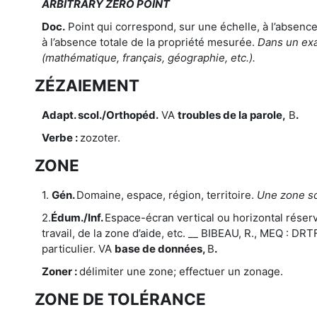
ARBITRARY ZERO POINT
Doc.
Point qui correspond, sur une échelle, à l’absenc
à l’absence totale de la propriété mesurée.
Dans un exa
(mathématique, français, géographie, etc.).
ZÉZAIEMENT
Adapt. scol./Orthopéd.
VA
troubles de la parole,
B
.
Verbe :
zozoter.
ZONE
1.
Gén.
Domaine, espace, région, territoire.
Une zone sc
2.
Édum./Inf.
Espace-écran vertical ou horizontal réservé
travail, de la zone d’aide, etc. __ BIBEAU, R., MEQ : D
particulier. VA
base de données,
B
.
Zoner :
délimiter une zone; effectuer un zonage.
ZONE DE TOLÉRANCE