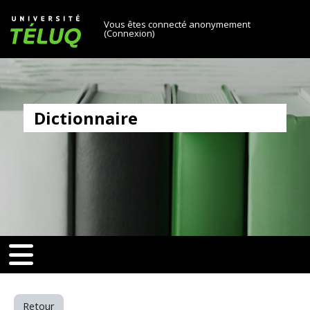
[[skiptonavprincipal]]
Passer au contenu principal
Université TÉLUQ
Vous êtes connecté anonymement
(
Connexion
)
Dictionnaire
v-toggle]]
[[nav-toggle]]
Retour