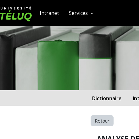
[[skiptonavprincipal]]
Passer au contenu principal
Université TÉLUQ
Intranet
Services
feca9dd614b532)‎
Dictionnaire
In
Retour
ANALYSE D