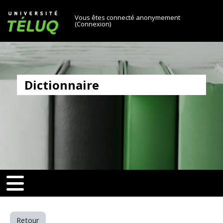
[[skiptonavprincipal]]
Passer au contenu principal
Université TÉLUQ
Vous êtes connecté anonymement
(
Connexion
)
Dictionnaire
6e71ee303a580aa0f8d25)‎
v-toggle]]
[[nav-toggle]]
Retour