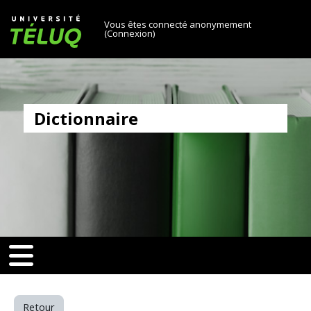
[[skiptonavprincipal]]
Passer au contenu principal
Université TÉLUQ
Vous êtes connecté anonymement
(
Connexion
)
Dictionnaire
ca9dd614b532)‎
v-toggle]]
[[nav-toggle]]
Retour