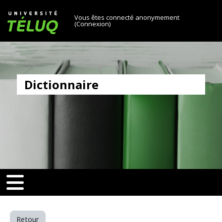
[[skiptonavprincipal]]
Passer au contenu principal
Université TÉLUQ
Vous êtes connecté anonymement
(
Connexion
)
Dictionnaire
v-toggle]]
[[nav-toggle]]
Retour