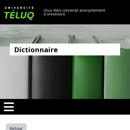
[[skiptonavprincipal]]
Passer au contenu principal
Université TÉLUQ
Vous êtes connecté anonymement
(
Connexion
)
Dictionnaire
6e71ee303a580aa0f8d25)‎
v-toggle]]
[[nav-toggle]]
Retour