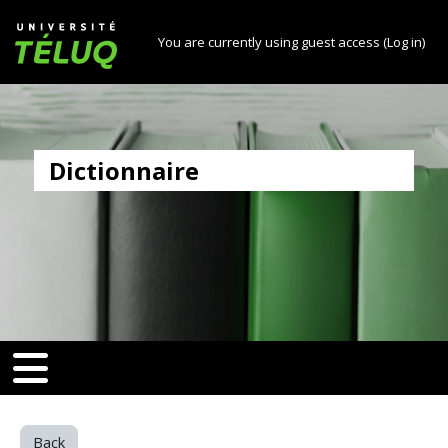
[[skiptonavprincipal]]
Skip to main content
Université TÉLUQ
You are currently using guest access (
Log in
)
Dictionnaire
v-toggle]]
[[nav-toggle]]
Back