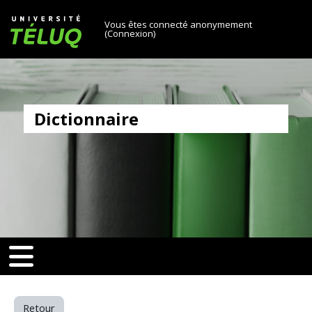
[[skiptonavprincipal]]
Passer au contenu principal
Université TÉLUQ
Vous êtes connecté anonymement
(
Connexion
)
Dictionnaire
v-toggle]]
[[nav-toggle]]
Retour