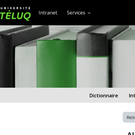
[[skiptonavprincipal]]
Passer au contenu principal
Université TÉLUQ
Intranet
Services
Dictionnaire
In
Ret
A