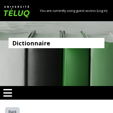
[[skiptonavprincipal]]
Skip to main content
Université TÉLUQ
You are currently using guest access (
Log in
)
Dictionnaire
v-toggle]]
[[nav-toggle]]
Back