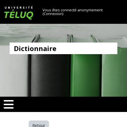
[[skiptonavprincipal]]
Passer au contenu principal
Université TÉLUQ
Vous êtes connecté anonymement
(
Connexion
)
Dictionnaire
v-toggle]]
[[nav-toggle]]
Retour