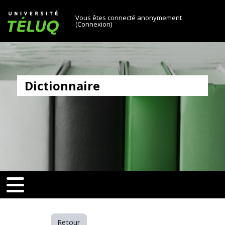
[[skiptonavprincipal]]
Passer au contenu principal
Université TÉLUQ
Vous êtes connecté anonymement
(
Connexion
)
Dictionnaire
v-toggle]]
[[nav-toggle]]
Retour