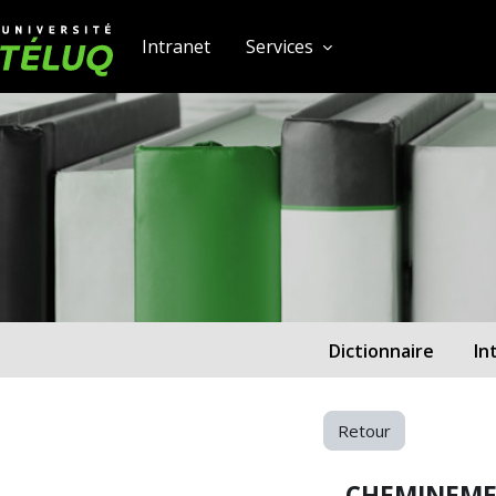
[[skiptonavprincipal]]
Passer au contenu principal
Université TÉLUQ
Intranet
Services
0e6e71ee303a580aa0f8d25)‎
Dictionnaire
In
Retour
CHEMINEME