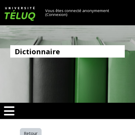
[[skiptonavprincipal]]
Passer au contenu principal
Université TÉLUQ
Vous êtes connecté anonymement
(
Connexion
)
Dictionnaire
6e71ee303a580aa0f8d25)‎
v-toggle]]
[[nav-toggle]]
Retour