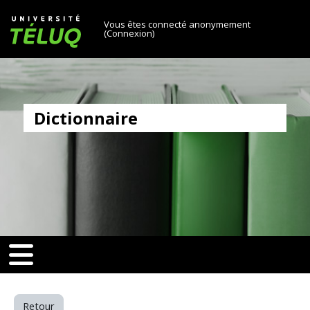
[[skiptonavprincipal]]
Passer au contenu principal
Université TÉLUQ
Vous êtes connecté anonymement
(
Connexion
)
Dictionnaire
6e71ee303a580aa0f8d25)‎
v-toggle]]
[[nav-toggle]]
Retour