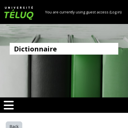
[[skiptonavprincipal]]
Skip to main content
Université TÉLUQ
You are currently using guest access (
Log in
)
Dictionnaire
v-toggle]]
[[nav-toggle]]
Back