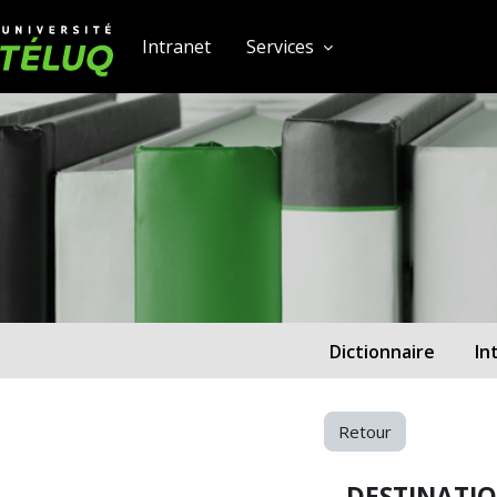
[[skiptonavprincipal]]
Passer au contenu principal
Université TÉLUQ
Intranet
Services
feca9dd614b532)‎
Dictionnaire
In
Retour
DESTINATI