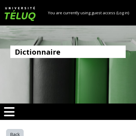
[[skiptonavprincipal]]
Skip to main content
Université TÉLUQ
You are currently using guest access (
Log in
)
Dictionnaire
v-toggle]]
[[nav-toggle]]
Back