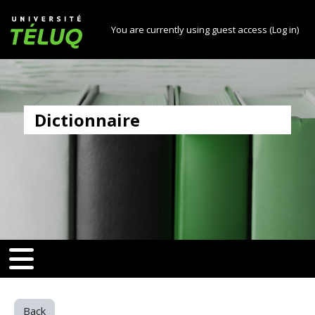
[[skiptonavprincipal]]
Skip to main content
Université TÉLUQ
You are currently using guest access (
Log in
)
Dictionnaire
v-toggle]]
[[nav-toggle]]
Back