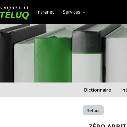
[[skiptonavprincipal]]
Passer au contenu principal
Université TÉLUQ
Intranet
Services
Dictionnaire
In
Retour
ZÉRO ARBIT