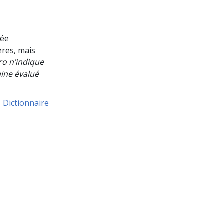
rée
ères, mais
ro n’indique
aine évalué
»
Dictionnaire