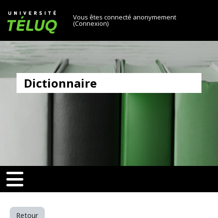
[[skiptonavprincipal]]
Passer au contenu principal
Université TÉLUQ
Vous êtes connecté anonymement
(
Connexion
)
Dictionnaire
6e71ee303a580aa0f8d25)‎
v-toggle]]
[[nav-toggle]]
Retour