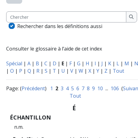
Chercher
Ch
Rechercher dans les définitions aussi
Consulter le glossaire à l’aide de cet index
Spécial
|
A
|
B
|
C
|
D
|
E
|
F
|
G
|
H
|
I
|
J
|
K
|
L
|
M
|
|
O
|
P
|
Q
|
R
|
S
|
T
|
U
|
V
|
W
|
X
|
Y
|
Z
|
Tout
Page: (
Précédent
)
1
2
3
4
5
6
7
8
9
10
...
106
(
Suivan
Tout
É
ÉCHANTILLON
n.m.