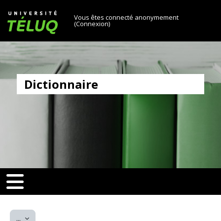
[[skiptonavprincipal]]
Passer au contenu principal
Université TÉLUQ
Vous êtes connecté anonymement
(
Connexion
)
Dictionnaire
v-toggle]]
[[nav-toggle]]
Exporter des articles
...