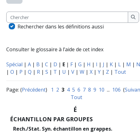
Chercher
Ch
Rechercher dans les définitions aussi
Consulter le glossaire à l’aide de cet index
Spécial
|
A
|
B
|
C
|
D
|
E
|
F
|
G
|
H
|
I
|
J
|
K
|
L
|
M
|
|
O
|
P
|
Q
|
R
|
S
|
T
|
U
|
V
|
W
|
X
|
Y
|
Z
|
Tout
Page: (
Précédent
)
1
2
3
4
5
6
7
8
9
10
...
106
(
Suivan
Tout
É
ÉCHANTILLON PAR GROUPES
Rech./Stat. Syn. échantillon en grappes.