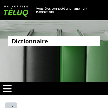
[[skiptonavprincipal]]
Passer au contenu principal
Université TÉLUQ
Vous êtes connecté anonymement
(
Connexion
)
Dictionnaire
v-toggle]]
[[nav-toggle]]
Exporter des articles
...