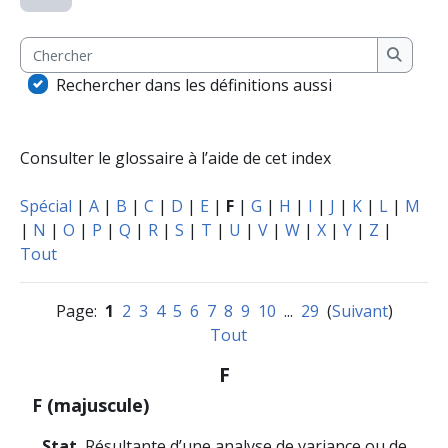
Chercher
Cherche
Rechercher dans les définitions aussi
Consulter le glossaire à l’aide de cet index
Spécial
|
A
|
B
|
C
|
D
|
E
|
F
|
G
|
H
|
I
|
J
|
K
|
L
|
M
|
N
|
O
|
P
|
Q
|
R
|
S
|
T
|
U
|
V
|
W
|
X
|
Y
|
Z
|
Tout
Page:
1
2
3
4
5
6
7
8
9
10
...
29
(
Suivant
)
Tout
F
F (majuscule)
Stat.
Résultante d’une analyse de variance ou de