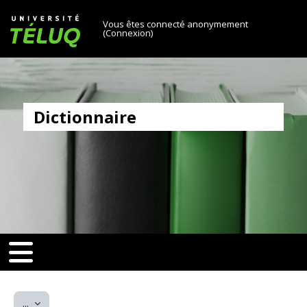
[[skiptonavprincipal]]
Passer au contenu principal
Université TÉLUQ
Vous êtes connecté anonymement
(
Connexion
)
Dictionnaire
v-toggle]]
[[nav-toggle]]
Exporter des articles
...