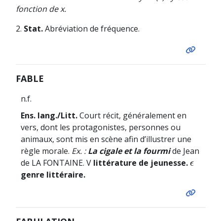
fonction de x.
2.
Stat.
Abréviation de fréquence.
FABLE
n.f.
Ens. lang./Litt.
Court récit, généralement en
vers, dont les protagonistes, personnes ou
animaux, sont mis en scène afin d’illustrer une
règle morale.
Ex. :
La cigale et la fourmi
de Jean
de LA FONTAINE. V
littérature de jeunesse.
ϵ
ϵ
genre littéraire.