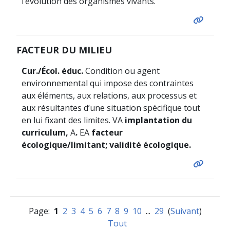
l’évolution des organismes vivants.
FACTEUR DU MILIEU
Cur./Écol. éduc.
Condition ou agent
environnemental qui impose des contraintes
aux éléments, aux relations, aux processus et
aux résultantes d’une situation spécifique tout
en lui fixant des limites. VA
implantation du
curriculum,
A
.
EA
facteur
écologique/limitant; validité écologique.
Page:
1
2
3
4
5
6
7
8
9
10
...
29
(
Suivant
)
Tout