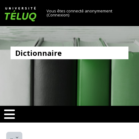
[[skiptonavprincipal]]
Passer au contenu principal
Université TÉLUQ
Vous êtes connecté anonymement
(
Connexion
)
Dictionnaire
v-toggle]]
[[nav-toggle]]
Exporter des articles
...