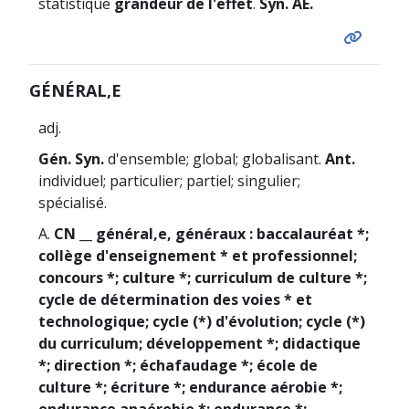
statistique
grandeur de l'effet
.
Syn.
AE.
GÉNÉRAL,E
adj.
Gén. Syn.
d'ensemble; global; globalisant.
Ant.
individuel; particulier; partiel; singulier;
spécialisé.
A.
CN __ général,e, généraux : baccalauréat *;
collège d'enseignement * et professionnel;
concours *; culture *; curriculum de culture *;
cycle de détermination des voies * et
technologique; cycle (*) d'évolution; cycle (*)
du curriculum; développement *; didactique
*; direction *; échafaudage *; école de
culture *; écriture *; endurance aérobie *;
endurance anaérobie *; endurance *;