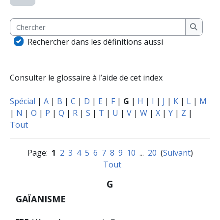
Chercher
Cherche
Rechercher dans les définitions aussi
Consulter le glossaire à l’aide de cet index
Spécial
|
A
|
B
|
C
|
D
|
E
|
F
|
G
|
H
|
I
|
J
|
K
|
L
|
M
|
N
|
O
|
P
|
Q
|
R
|
S
|
T
|
U
|
V
|
W
|
X
|
Y
|
Z
|
Tout
Page:
1
2
3
4
5
6
7
8
9
10
...
20
(
Suivant
)
Tout
G
GAÏANISME