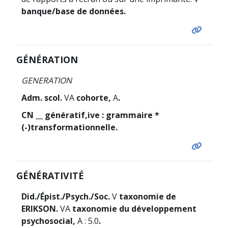
banque/base de données.
GÉNÉRATION
GENERATION
Adm. scol.
VA
cohorte,
A
.
CN __ génératif,ive : grammaire *
(-)transformationnelle.
GÉNÉRATIVITÉ
Did./Épist./Psych./Soc.
V
taxonomie de
ERIKSON.
VA
taxonomie du développement
psychosocial,
A : 5.0
.