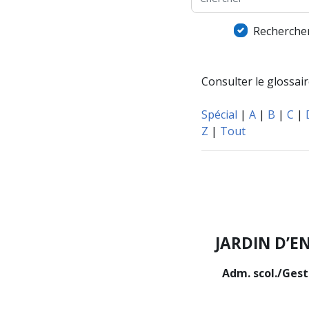
Rechercher
Consulter le glossaire
Spécial
|
A
|
B
|
C
|
Z
|
Tout
JARDIN D’E
Adm. scol./Gest.