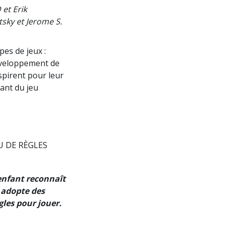
et Erik
tsky et Jerome S.
es de jeux :
développement de
nspirent pour leur
lant du jeu
U DE RÈGLES
enfant reconnaît
 adopte des
gles pour jouer.