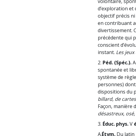
volontaire, spon
d’exploration et 
objectif précis n
en contribuant 
divertissement. C
précédente qui p
conscient d’évolu
instant.
Les jeux
2.
Péd. (Spéc.).
A
spontanée et lib
système de règle
personnes) dont 
dispositions du p
billard, de carte
Façon, manière de
désastreux, osé, 
3.
Éduc. phys.
V
A.
Étym.
Du latin