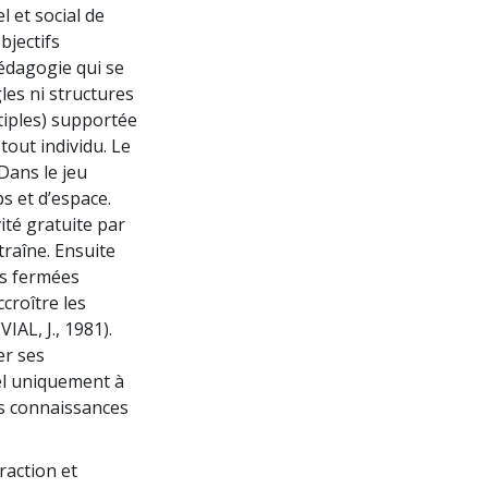
 et social de
bjectifs
pédagogie qui se
les ni structures
tiples) supportée
tout individu. Le
 Dans le jeu
ps et d’espace.
té gratuite par
traîne. Ensuite
es fermées
croître les
IAL, J., 1981).
er ses
pel uniquement à
es connaissances
raction et