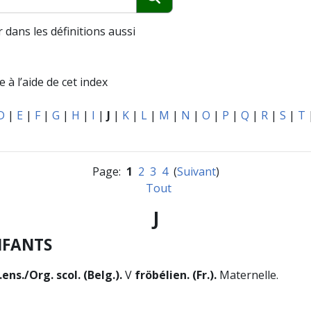
Chercher
 dans les définitions aussi
 à l’aide de cet index
D
|
E
|
F
|
G
|
H
|
I
|
J
|
K
|
L
|
M
|
N
|
O
|
P
|
Q
|
R
|
S
|
T
Page:
1
2
3
4
(
Suivant
)
Tout
J
NFANTS
ens./Org. scol. (Belg.).
V
fröbélien. (Fr.).
Maternelle.