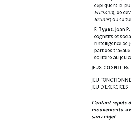
expliquent le je
Erickson
), de dé
Bruner
) ou cultur
F.
Types.
Joan P.
cognitifs et soc
l’intelligence de
part des travaux 
solitaire au jeu 
JEUX COGNITIFS
JEU FONCTIONNE
JEU D’EXERCICES
L’enfant répète 
mouvements, av
sans objet.