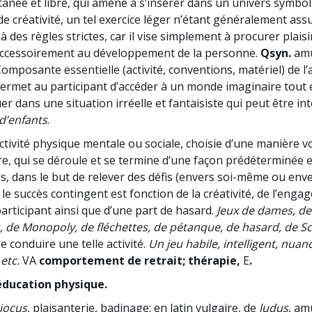
tanée et libre, qui amène à s’insérer dans un univers symbo
de créativité, un tel exercice léger n’étant généralement ass
i à des règles strictes, car il vise simplement à procurer plais
accessoirement au développement de la personne.
Qsyn.
am
omposante essentielle (activité, conventions, matériel) de l’a
ermet au participant d’accéder à un monde imaginaire tout 
er dans une situation irréelle et fantaisiste qui peut être i
 d’enfants
.
ctivité physique mentale ou sociale, choisie d’une manière v
re, qui se déroule et se termine d’une façon prédéterminée 
s, dans le but de relever des défis (envers soi-même ou enve
le succès contingent est fonction de la créativité, de l’enga
articipant ainsi que d’une part de hasard.
Jeux de dames, de 
s, de Monopoly, de fléchettes, de pétanque, de hasard, de Sc
 conduire une telle activité.
Un jeu habile, intelligent, nua
etc.
VA
comportement de retrait; thérapie,
E
.
éducation physique.
jocus
, plaisanterie, badinage; en latin vulgaire, de
ludus
, am