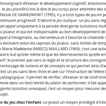
 l’enseignant d’évaluer le développement cognitif, émotionnel
. le
jeu planifié
(c’est-à-dire le jeu conçu pour atteindre des o
n Nicole DE GRANDMONT (1995), il y a trois types de jeu en 
ontinuum progressif. D’abord le
jeu ludique
: un jeu sans règ
 fait appel uniquement à la pensée divergente (solutions mul
 du joueur et qui est indispensable au bon développement de 
ppel à l’imaginaire, au merveilleux et il favorise la créativité.
es évoluent selon les caprices du joueur, sans limites de tem
 Marie Madeleine RABECQ-MAILLARD (1969), c’est une activi
autre but qu’elle-même et que les divertissements qu’elle en
tif
: le premier pas vers la règle et la structure des consign
rentissage de notions et de concepts et qui permet ainsi d’ac
st un jeu sans libre choix et axé sur l’instruction de l’élève (V
 pédagogique
: il permet de vérifier, d’évaluer et de confront
me dans un test) teinté du plaisir de performer; il fait ap
gente (solution univoque); c’est un moyen pour mesurer d
ujet.
e du jeu chez l’enfant.
Le jeu
est un moyen privilégié d’inte