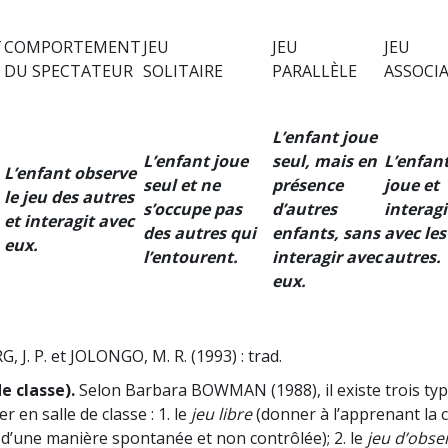
T
COMPORTEMENT
JEU
JEU
JEU
DU SPECTATEUR
SOLITAIRE
PARALLÈLE
ASSOCIA
L’enfant joue
L’enfant joue
seul, mais en
L’enfan
L’enfant observe
seul et ne
présence
joue et
le jeu des autres
s’occupe pas
d’autres
interagi
et interagit avec
des autres qui
enfants, sans
avec les
eux.
l’entourent.
interagir avec
autres.
eux.
, J. P. et JOLONGO, M. R. (1993) : trad.
e classe).
Selon Barbara BOWMAN (1988), il existe trois typ
r en salle de classe : 1. le
jeu libre
(donner à l’apprenant la c
d’une manière spontanée et non contrôlée); 2. le
jeu d’obse