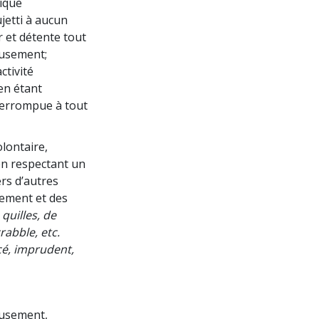
lique
ujetti à aucun
ir et détente tout
usement;
ctivité
en étant
nterrompue à tout
olontaire,
en respectant un
rs d’autres
gement et des
quilles, de
rabble, etc.
ncé, imprudent,
usement,