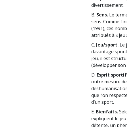
divertissement.
B.
Sens.
Le terme
sens. Comme l’
(1991), ces nomb
attribués à « jeu 
C.
Jeu/sport.
Le
davantage sponta
jeu, il est struct
(développer son 
D.
Esprit sportif
outre mesure de 
déshumanisation 
que l’on respecte
d’un sport.
E.
Bienfaits.
Selo
expliquent le je
détente, un phén