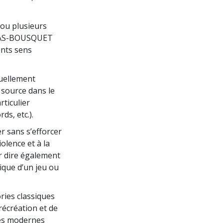
x ou plusieurs
IRAS-BOUSQUET
ents sens
tuellement
 source dans le
rticulier
s, etc.).
er sans s’efforcer
olence et à la
r dire également
tique d’un jeu ou
ies classiques
récréation et de
ies modernes