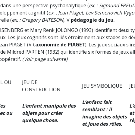
u dans une perspective psychanalytique (
ex. : Sigmund FREUD 
veloppement cognitif (
ex. : Jean Piaget, Lev Semenovich Vygo
elle (
ex. : Gregory BATESON
). V
pédagogie du jeu.
 ISENBERG et Mary Renk JOLONGO (1993) identifient deux typ
iaux. Les jeux cognitifs sont liés étroitement aux stades de 
 Jean PIAGET (V
taxonomie de PIAGET
). Les jeux sociaux s’i
de Mildred PARTEN (1932) qui identifie six formes de jeux al
coopératif.
(Voir page suivante)
L OU
JEU DE
JEU SYMBOLIQUE
JE
CONSTRUCTION
L’enfant fait
des
L’enfant manipule des
L’
semblant : il
ec ou
objets pour créer
et
imagine des objets
quelque chose.
rè
et joue des rôles.