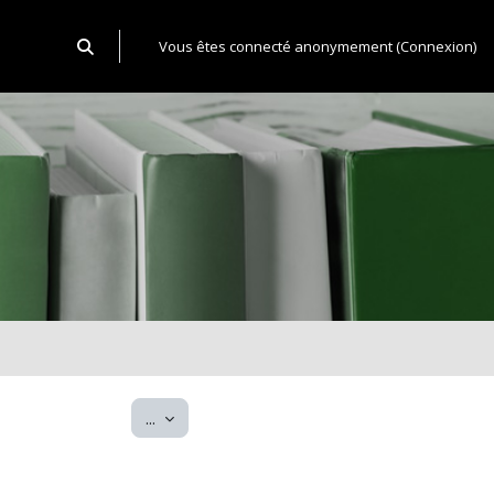
Activer/désactiver la saisie de recherche
Vous êtes connecté anonymement (
Connexion
)
Exporter des articles
...