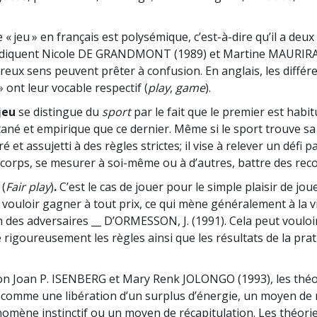
 « jeu » en français est polysémique, c’est-à-dire qu’il a deu
indiquent Nicole DE GRANDMONT (1989) et Martine MAUR
reux sens peuvent prêter à confusion. En anglais, les différ
» ont leur vocable respectif (
play
,
game
).
jeu
se distingue du
sport
par le fait que le premier est habi
né et empirique que ce dernier. Même si le sport trouve sa
uré et assujetti à des règles strictes; il vise à relever un défi pa
corps, se mesurer à soi-même ou à d’autres, battre des record
(
Fair play
)
.
C’est le cas de jouer pour le simple plaisir de jou
vouloir gagner à tout prix, ce qui mène généralement à la vi
des adversaires __ D’ORMESSON, J. (1991). Cela peut vouloi
 rigoureusement les règles ainsi que les résultats de la pra
n Joan P. ISENBERG et Mary Renk JOLONGO (1993), les théor
u comme une libération d’un surplus d’énergie, un moyen de 
omène instinctif ou un moyen de récapitulation. Les théor