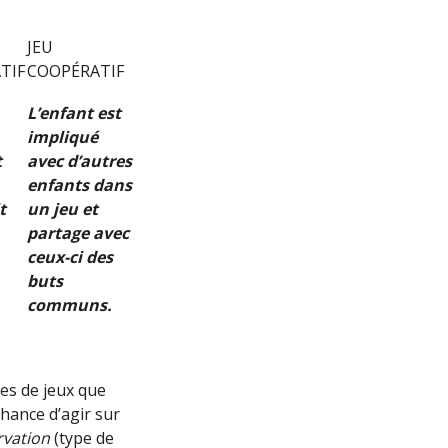
JEU
TIF
COOPÉRATIF
L’enfant est
impliqué
t
avec d’autres
enfants dans
t
un jeu et
partage avec
ceux-ci des
buts
communs.
es de jeux que
hance d’agir sur
rvation
(type de