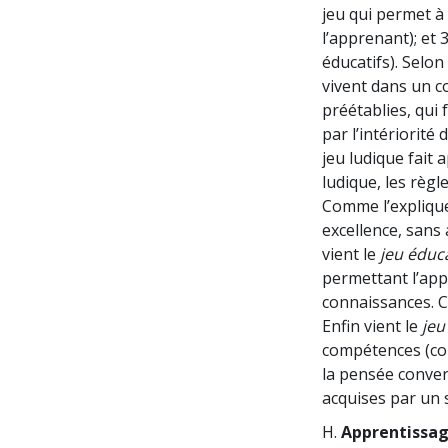
jeu qui permet à
l’apprenant); et 3
éducatifs). Selo
vivent dans un c
préétablies, qui
par l’intériorité
jeu ludique fait a
ludique, les règl
Comme l’explique
excellence, sans 
vient le
jeu éduca
permettant l’app
connaissances. C’e
Enfin vient le
jeu
compétences (com
la pensée conver
acquises par un s
H.
Apprentissag