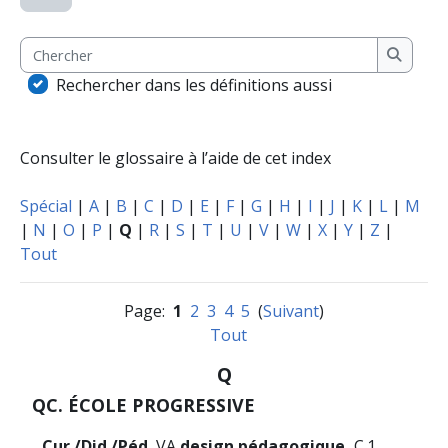
Chercher
Cherche
Rechercher dans les définitions aussi
Consulter le glossaire à l’aide de cet index
Spécial
|
A
|
B
|
C
|
D
|
E
|
F
|
G
|
H
|
I
|
J
|
K
|
L
|
M
|
N
|
O
|
P
|
Q
|
R
|
S
|
T
|
U
|
V
|
W
|
X
|
Y
|
Z
|
Tout
Page:
1
2
3
4
5
(
Suivant
)
Tout
Q
QC. ÉCOLE PROGRESSIVE
Cur./Did./Péd.
VA
design pédagogique,
C.1
.