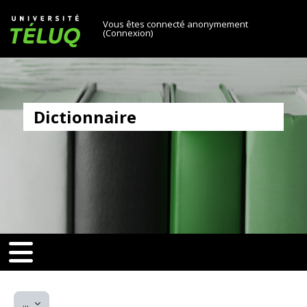
[[skiptonavprincipal]]
Passer au contenu principal
Université TÉLUQ
Vous êtes connecté anonymement
(
Connexion
)
Dictionnaire
v-toggle]]
[[nav-toggle]]
Exporter des articles
...