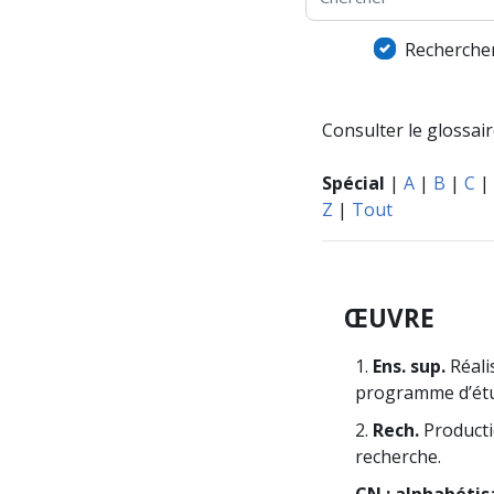
Rechercher
Consulter le glossaire
Spécial
|
A
|
B
|
C
|
Z
|
Tout
ŒUVRE
1.
Ens. sup.
Réali
programme d’étu
2.
Rech.
Producti
recherche.