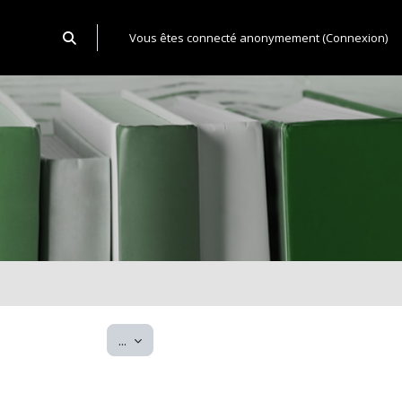
Activer/désactiver la saisie de recherche
Vous êtes connecté anonymement (
Connexion
)
Exporter des articles
...