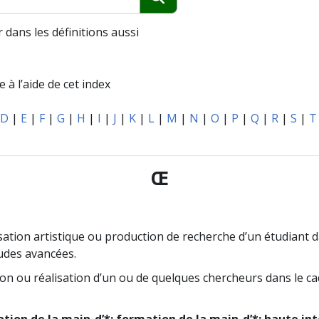
Chercher
 dans les définitions aussi
 à l’aide de cet index
D
|
E
|
F
|
G
|
H
|
I
|
J
|
K
|
L
|
M
|
N
|
O
|
P
|
Q
|
R
|
S
|
T
Œ
sation artistique ou production de recherche d’un étudiant d
des avancées.
on ou réalisation d’un ou de quelques chercheurs dans le ca