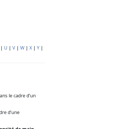
|
U
|
V
|
W
|
X
|
Y
|
ans le cadre d’un
dre d’une