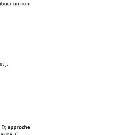
tribuer un nom
et J
.
,
D
; approche
narité,
C
.