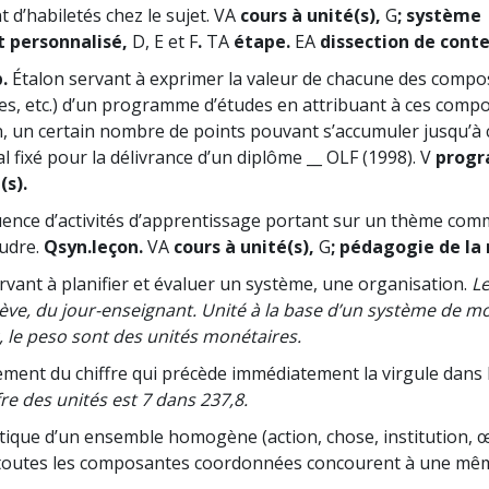
 d’habiletés chez le sujet. VA
cours à unité(s),
G
; système
 personnalisé,
D, E et F
.
TA
étape.
EA
dissection de cont
p.
Étalon servant à exprimer la valeur de chacune des compo
es, etc.) d’un programme d’études en attribuant à ces comp
, un certain nombre de points pouvant s’accumuler jusqu’à c
al fixé pour la délivrance d’un diplôme __ OLF (1998). V
progr
(s).
ence d’activités d’apprentissage portant sur un thème co
udre.
Qsyn.
leçon.
VA
cours à unité(s),
G
; pédagogie de la 
rvant à planifier et évaluer un système, une organisation.
Le
élève, du jour-enseignant. Unité à la base d’un système de m
nc, le peso sont des unités monétaires.
ment du chiffre qui précède immédiatement la virgule dans
fre des unités est 7 dans 237,8.
tique d’un ensemble homogène (action, chose, institution, 
toutes les composantes coordonnées concourent à une mêm