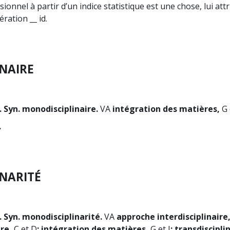
ionnel à partir d’un indice statistique est une chose, lui at
ration __ id.
INAIRE
. Syn. monodisciplinaire.
VA
intégration des matières,
G 
.
INARITÉ
. Syn. monodisciplinarité.
VA
approche interdisciplinaire
ire,
C et D
; intégration des matières,
G et J
; transdiscipli