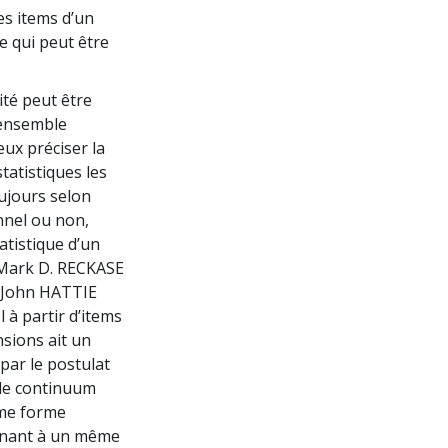
es items d’un
e qui peut être
té peut être
 ensemble
ux préciser la
tatistiques les
oujours selon
nnel ou non,
atistique d’un
 Mark D. RECKASE
t John HATTIE
 à partir d’items
sions ait un
 par le postulat
 le continuum
ême forme
enant à un même