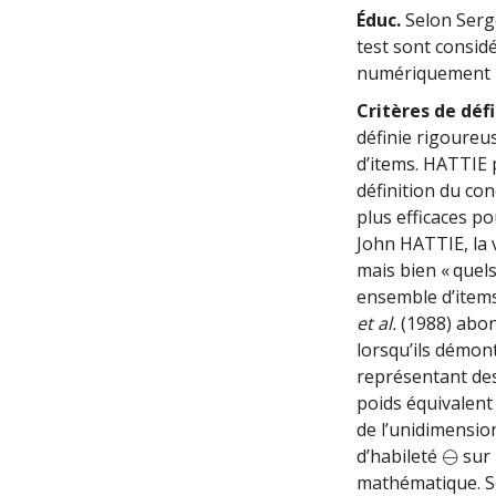
Éduc.
Selon Serg
test sont consid
numériquement r
Critères de défi
définie rigoureu
d’items. HATTIE 
définition du con
plus efficaces p
John HATTIE, la 
mais bien « quels
ensemble d’items
et al.
(1988) abon
lorsqu’ils démont
représentant des
poids équivalent 
de l’unidimensio
⊖
d’habileté
sur 
⊖
mathématique. S