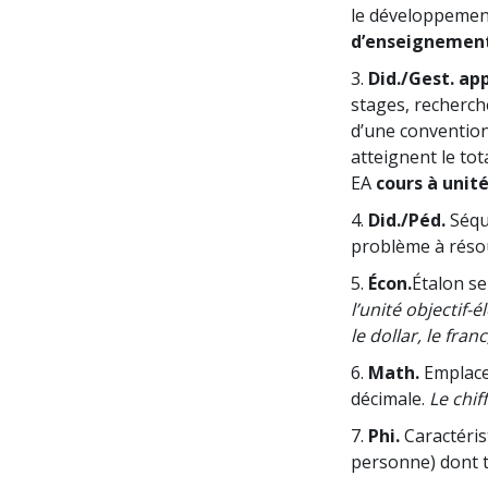
le développement
d’enseignement
3.
Did./Gest. ap
stages, recherch
d’une convention
atteignent le tot
EA
cours à unité
4.
Did./Péd.
Séqu
problème à réso
5.
Écon.
Étalon se
l’unité objectif-
le dollar, le fra
6.
Math.
Emplace
décimale.
Le chif
7.
Phi.
Caractéris
personne) dont 