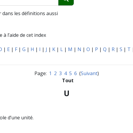
Chercher
 dans les définitions aussi
 à l’aide de cet index
D
|
E
|
F
|
G
|
H
|
I
|
J
|
K
|
L
|
M
|
N
|
O
|
P
|
Q
|
R
|
S
|
T
Page:
1
2
3
4
5
6
(
Suivant
)
Tout
U
le d’une unité.