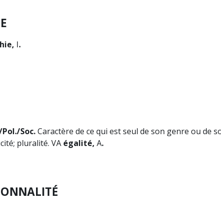
E
hie,
I
.
/Pol./Soc.
Caractère de ce qui est seul de son genre ou de 
icité; pluralité. VA
égalité,
A
.
IONNALITÉ