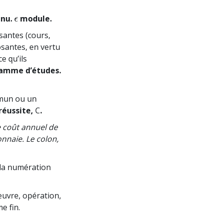
enu.
module.
ϵ
ϵ
santes (cours,
osantes, en vertu
e qu’ils
amme d’études.
mmun ou un
réussite,
C
.
 coût annuel de
onnaie. Le colon,
 la numération
œuvre, opération,
e fin.