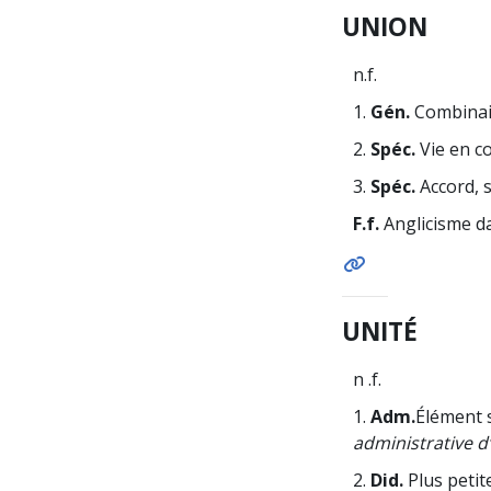
UNION
n.f.
1.
Gén.
Combinai
2.
Spéc.
Vie en c
3.
Spéc.
Accord, 
F.f.
Anglicisme d
UNITÉ
n .f.
1.
Adm.
Élément 
administrative d
2.
Did.
Plus petit