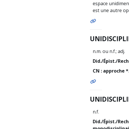
espace unidimens
est une autre opé
UNIDISCIPL
n.m. ou n.f.; adj.
Did./Épist./Rech
CN : approche *
UNIDISCIPL
n.f.
Did./Épist./Rech
monodisciplina