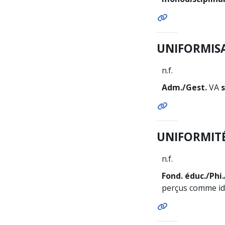
UNIFORMIS
n.f.
Adm./Gest.
VA
s
UNIFORMIT
n.f.
Fond. éduc./Phi.
perçus comme id