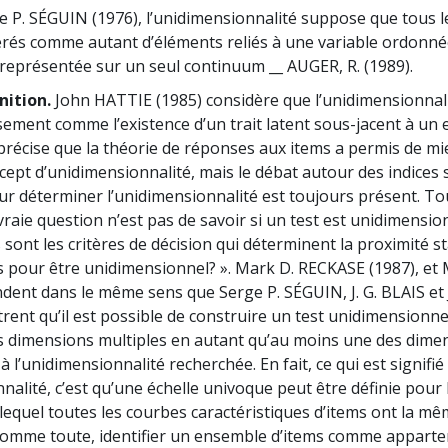
e P. SÉGUIN (1976), l’unidimensionnalité suppose que tous l
érés comme autant d’éléments reliés à une variable ordonné
eprésentée sur un seul continuum __ AUGER, R. (1989).
nition.
John HATTIE (1985) considère que l’unidimensionnali
sement comme l’existence d’un trait latent sous-jacent à un
précise que la théorie de réponses aux items a permis de mie
cept d’unidimensionnalité, mais le débat autour des indices s
our déterminer l’unidimensionnalité est toujours présent. T
vraie question n’est pas de savoir si un test est unidimensio
 sont les critères de décision qui déterminent la proximité st
 pour être unidimensionnel? ». Mark D. RECKASE (1987), et
dent dans le même sens que Serge P. SÉGUIN, J. G. BLAIS e
rent qu’il est possible de construire un test unidimensionnel
 dimensions multiples en autant qu’au moins une des dimen
à l’unidimensionnalité recherchée. En fait, ce qui est signifié
nnalité, c’est qu’une échelle univoque peut être définie pour
lequel toutes les courbes caractéristiques d’items ont la m
omme toute, identifier un ensemble d’items comme appart