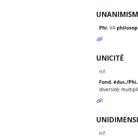
UNANIMISM
Phi.
VA
philosop
UNICITÉ
n.f.
Fond. éduc./Phi.
diversité; multipl
UNIDIMENS
n.f.