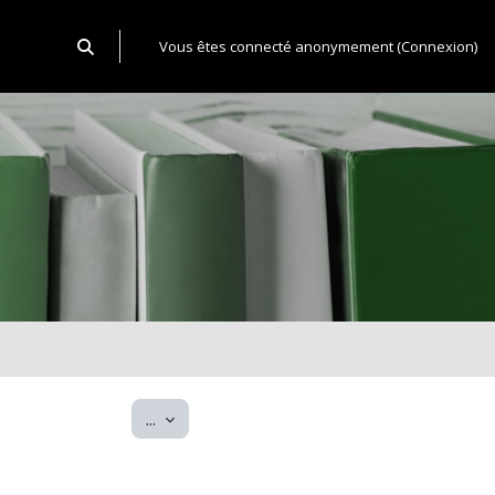
Activer/désactiver la saisie de recherche
Vous êtes connecté anonymement (
Connexion
)
Exporter des articles
...