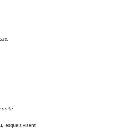
use.
 unité
, lesquels visent