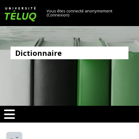
[[skiptonavprincipal]]
Passer au contenu principal
Université TÉLUQ
Vous êtes connecté anonymement
(
Connexion
)
Dictionnaire
v-toggle]]
[[nav-toggle]]
Exporter des articles
...