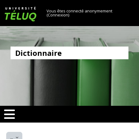
[[skiptonavprincipal]]
Passer au contenu principal
Université TÉLUQ
Vous êtes connecté anonymement
(
Connexion
)
Dictionnaire
v-toggle]]
[[nav-toggle]]
Exporter des articles
...