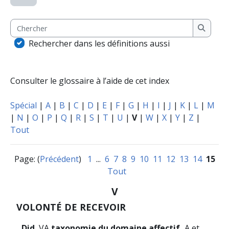
Chercher
Cherche
Rechercher dans les définitions aussi
Consulter le glossaire à l’aide de cet index
Spécial
|
A
|
B
|
C
|
D
|
E
|
F
|
G
|
H
|
I
|
J
|
K
|
L
|
M
|
N
|
O
|
P
|
Q
|
R
|
S
|
T
|
U
|
V
|
W
|
X
|
Y
|
Z
|
Tout
Page: (
Précédent
)
1
...
6
7
8
9
10
11
12
13
14
15
Tout
V
VOLONTÉ DE RECEVOIR
Did.
VA
taxonomie du domaine affectif,
A et