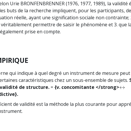
lon Urie BRONFENBRENNER (1976, 1977, 1989), la validité 
les buts de la recherche impliquent, pour les participants, de
uation réelle, ayant une signification sociale non contrainte; 
e véritablement permettre de saisir le phénomène et 3. que l
t également prise en compte.
MPIRIQUE
terne qui indique à quel degré un instrument de mesure peut
ertaines caractéristiques chez un sous-ensemble de sujets.
↔
validité de structure.
=
{v. concomitante </strong>
↔
ictive}.
icient de validité est la méthode la plus courante pour appréc
nstrument.