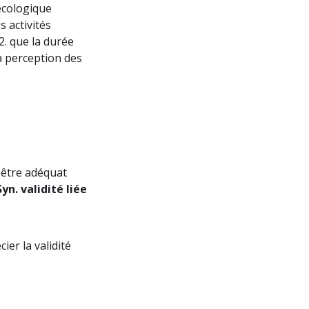
écologique
s activités
2. que la durée
a perception des
 être adéquat
Syn. validité liée
ier la validité