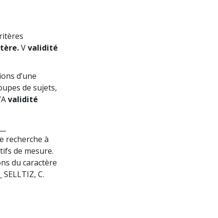
ritères
tère.
V
validité
ions d’une
oupes de sujets,
VA
validité
__
ne recherche à
itifs de mesure.
ions du caractère
_ SELLTIZ, C.