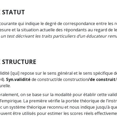
E STATUT
courante qui indique le degré de correspondance entre les r
sure et la situation actuelle des répondants au regard de l
: un test décrivant les traits particuliers d’un éducateur re
E STRUCTURE
idité [qui] repose sur le sens général et le sens spécifique 
4).
Syn.
validité
de construct/de construction
/de construit
relle.
alement, on se base sur la modalité pour établir cette validit
’empirique. La première vérifie la portée théorique de l’ins
ec un système théorique reconnu et nous indique jusqu’à que
euvent être utilisés pour estimer les scores réels effective