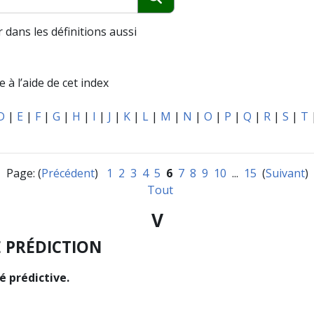
Chercher
 dans les définitions aussi
 à l’aide de cet index
D
|
E
|
F
|
G
|
H
|
I
|
J
|
K
|
L
|
M
|
N
|
O
|
P
|
Q
|
R
|
S
|
T
Page: (
Précédent
)
1
2
3
4
5
6
7
8
9
10
...
15
(
Suivant
)
Tout
V
E PRÉDICTION
té prédictive.