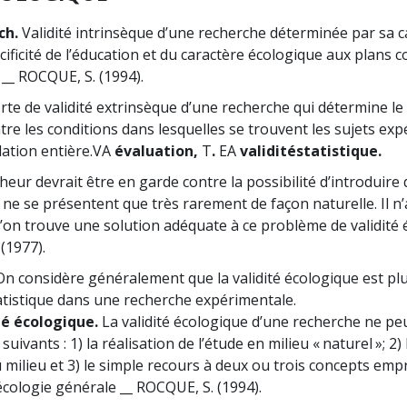
ch.
Validité intrinsèque d’une recherche déterminée par sa c
ificité de l’éducation et du caractère écologique aux plans c
__ ROCQUE, S. (1994).
rte de validité extrinsèque d’une recherche qui détermine le
re les conditions dans lesquelles se trouvent les sujets ex
lation entière.
VA
évaluation,
T
.
EA
validité
statistique.
eur devrait être en garde contre la possibilité d’introduire 
 ne se présentent que très rarement de façon naturelle. Il n’
n trouve une solution adéquate à ce problème de validité 
(1977).
n considère généralement que la validité écologique est pl
tatistique dans une recherche expérimentale.
té écologique.
La validité écologique d’une recherche ne pe
suivants : 1) la réalisation de l’étude en milieu « naturel »; 2)
u milieu et 3) le simple recours à deux ou trois concepts em
écologie générale __ ROCQUE, S. (1994).