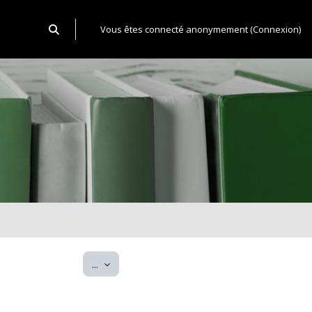
Activer/désactiver la saisie de recherche
Vous êtes connecté anonymement (
Connexion
)
Exporter des articles
...