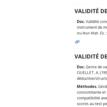
VALIDITÉ D
Doc.
Validité con
instrument de me
ou leur état.
Ex. 
VALIDITÉ D
Doc.
Genre de val
OUELLET, A. (199
déductive/structu
Méthodes.
Génér
concomitante et l
compatibilité av
scores au test p