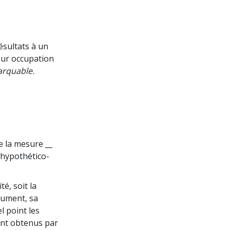
ésultats à un
eur occupation
marquable.
de la mesure __
/hypothético-
é, soit la
trument, sa
l point les
ment obtenus par