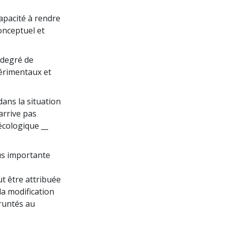
apacité à rendre
onceptuel et
 degré de
périmentaux et
dans la situation
arrive pas
écologique __
us importante
ut être attribuée
 la modification
pruntés au