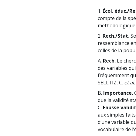
1.
Écol. éduc./Re
compte de la spéc
méthodologique 
2.
Rech./Stat.
So
ressemblance ent
celles de la popu
A.
Rech.
Le cherch
des variables qui
fréquemment qu’o
SELLTIZ, C.
et al.
B.
Importance.
O
que la validité s
C.
Fausse validi
aux simples faits 
d’une variable d
vocabulaire de l’