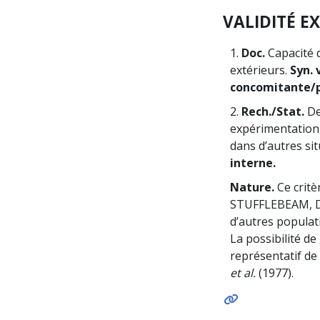
VALIDITÉ E
1.
Doc.
Capacité d
extérieurs.
Syn. 
concomitante/p
2.
Rech./Stat.
De
expérimentation,
dans d’autres si
interne.
Nature.
Ce critèr
STUFFLEBEAM, D
d’autres populati
La possibilité de
représentatif de
et al.
(1977).