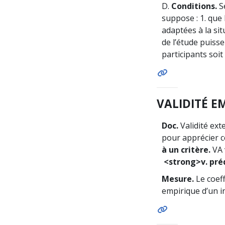
D.
Conditions.
Se
suppose : 1. que 
adaptées à la sit
de l’étude puiss
participants soi
VALIDITÉ E
Doc.
Validité ex
pour apprécier c
à un critère.
VA
<strong>v. préd
Mesure.
Le coeff
empirique d’un i