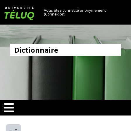
[[skiptonavprincipal]]
Passer au contenu principal
Université TÉLUQ
Vous êtes connecté anonymement
(
Connexion
)
Dictionnaire
v-toggle]]
[[nav-toggle]]
Exporter des articles
...