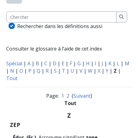
Chercher
Cherche
Rechercher dans les définitions aussi
Consulter le glossaire à l’aide de cet index
Spécial
|
A
|
B
|
C
|
D
|
E
|
F
|
G
|
H
|
I
|
J
|
K
|
L
|
M
|
N
|
O
|
P
|
Q
|
R
|
S
|
T
|
U
|
V
|
W
|
X
|
Y
|
Z
|
Tout
Page:
1
2
(
Suivant
)
Tout
Z
ZEP
Éduc. (Fr.).
Acronyme signifiant
zone