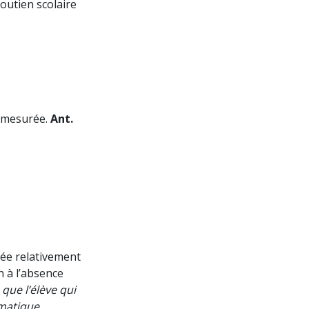
outien scolaire
é mesurée.
Ant.
rée relativement
n à l’absence
que l’élève qui
matique,