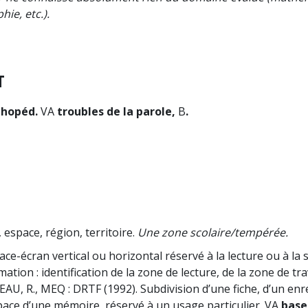
hie, etc.).
T
thopéd.
VA
troubles de la parole,
B
.
espace, région, territoire.
Une zone scolaire/tempérée.
ace-écran vertical ou horizontal réservé à la lecture ou à la s
ation : identification de la zone de lecture, de la zone de tra
IBEAU, R., MEQ : DRTF (1992). Subdivision d’une fiche, d’un e
space d’une mémoire, réservé à un usage particulier. VA
base