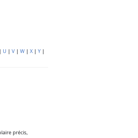
|
U
|
V
|
W
|
X
|
Y
|
aire précis,