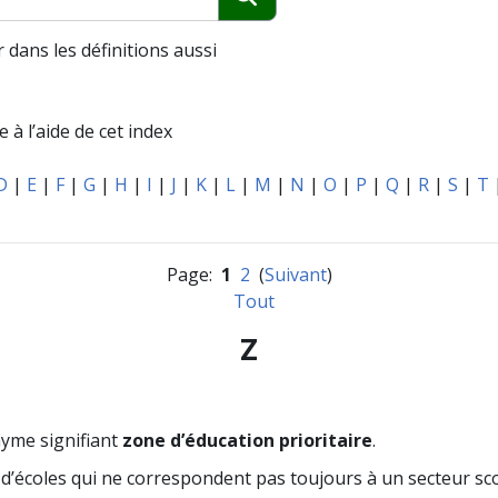
Chercher
 dans les définitions aussi
 à l’aide de cet index
D
|
E
|
F
|
G
|
H
|
I
|
J
|
K
|
L
|
M
|
N
|
O
|
P
|
Q
|
R
|
S
|
T
Page:
1
2
(
Suivant
)
Tout
Z
yme signifiant
zone d’éducation prioritaire
.
d’écoles qui ne correspondent pas toujours à un secteur scol