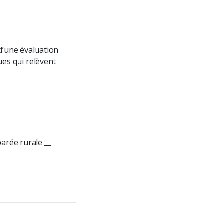
d’une évaluation
ues qui relèvent
parée rurale __