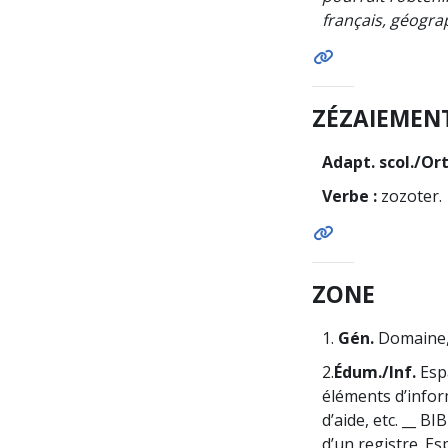
français, géograp
ZÉZAIEMEN
Adapt. scol./Or
Verbe :
zozoter.
ZONE
1.
Gén.
Domaine, 
2.
Édum./Inf.
Esp
éléments d’inform
d’aide, etc. __ B
d’un registre. E