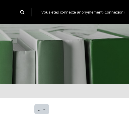
Activer/désactiver la saisie de recherche
Vous êtes connecté anonymement (
Connexion
)
Exporter des articles
...