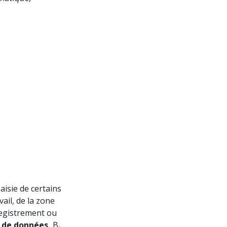
aisie de certains
vail, de la zone
nregistrement ou
 de données,
B
.