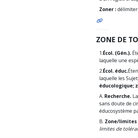
Zoner :
délimite
ZONE DE T
1.
Écol. (Gén.).
Ét
laquelle une esp
2.
Écol. éduc.
Éten
laquelle les Suj
éducologique; 
A.
Recherche.
La
sans doute de ci
éducosystème part
B.
Zone/limites 
limites de tolér