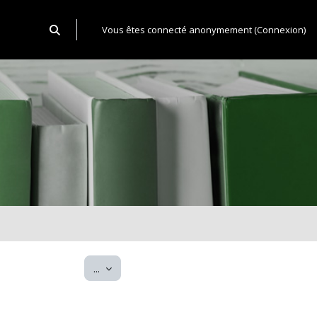
Activer/désactiver la saisie de recherche
Vous êtes connecté anonymement (
Connexion
)
Exporter des articles
...