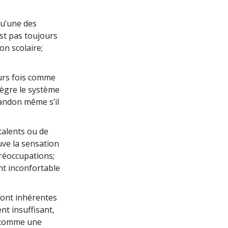
qu’une des
est pas toujours
on scolaire;
eurs fois comme
ntègre le système
bandon même s’il
talents ou de
uve la sensation
préoccupations;
ent inconfortable
 sont inhérentes
t insuffisant,
al comme une