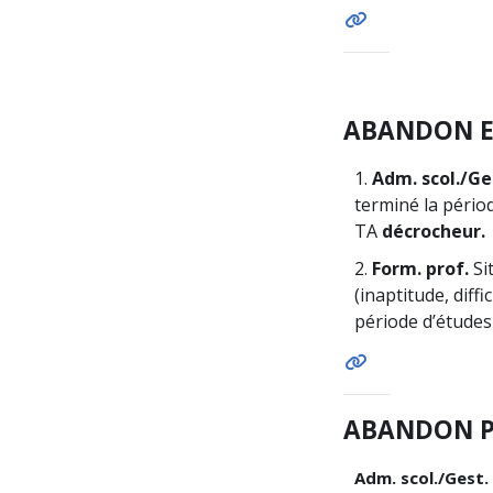
ABANDON E
1.
Adm. scol./Ges
terminé la pério
TA
décrocheur.
2.
Form. prof.
Si
(inaptitude, diff
période d’études
ABANDON P
Adm. scol./Gest.