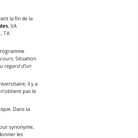
ant la fin de la
des.
VA
C
.
TA
n programme
 cours.
Situation
u regard d’un
ersitaire, il y a
’obtient pas le
tique. Dans la
 pour synonyme,
donner les