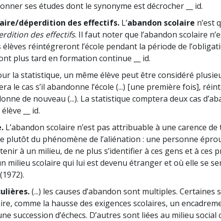
nner ses études dont le synonyme est décrocher __ id.
ire/déperdition des effectifs.
L’
abandon scolaire
n’est 
rdition des effectifs
. Il faut noter que l’abandon scolaire n’
ns élèves réintégreront l’école pendant la période de l’obligati
ront plus tard en formation continue __ id.
ur la statistique, un même élève peut être considéré plusi
era le cas s’il abandonne l’école (...) [une première fois], réi
donne de nouveau (...). La statistique comptera deux cas d’a
élève __ id.
.
L’abandon scolaire n’est pas attribuable à une carence de 
lève plutôt du phénomène de l’aliénation : une personne épro
enir à un milieu, de ne plus s’identifier à ces gens et à ces 
un milieu scolaire qui lui est devenu étranger et où elle se s
(1972).
ulières.
(...) les causes d’abandon sont multiples. Certaines
ire, comme la hausse des exigences scolaires, un encadremen
 une succession d’échecs. D’autres sont liées au milieu soci