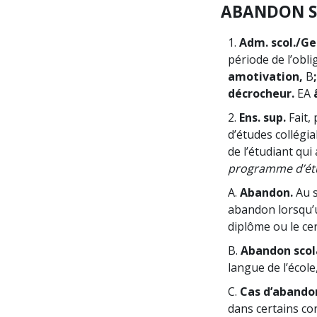
ABANDON S
1.
Adm. scol./Ges
période de l’obli
amotivation,
B
décrocheur.
EA
2.
Ens. sup.
Fait,
d’études collégia
de l’étudiant qui
programme d’ét
A.
Abandon.
Au s
abandon lorsqu’u
diplôme ou le ce
B.
Abandon scol
langue de l’écol
C.
Cas d’abando
dans certains co