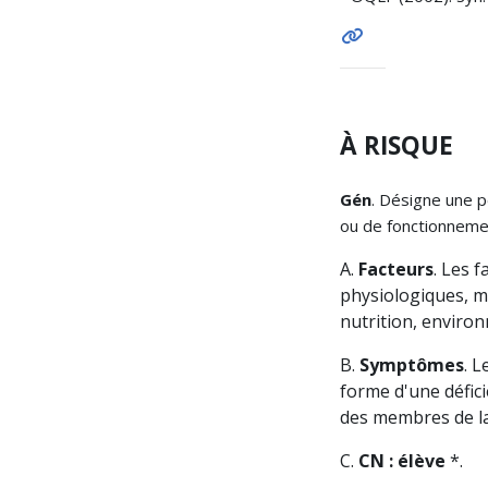
À RISQUE
Gén
. Désigne une 
ou de fonctionneme
A.
Facteurs
. Les 
physiologiques, m
nutrition, environ
B.
Symptômes
. 
forme d'une défici
des membres de la 
C.
CN : élève
*.