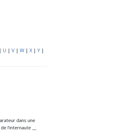
|
U
|
V
|
W
|
X
|
Y
|
parateur dans une
de l’internaute __