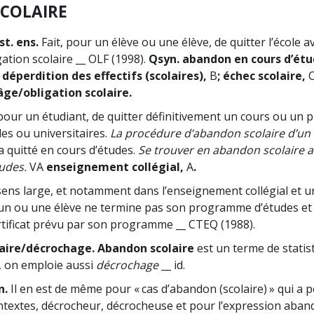
COLAIRE
t. ens.
Fait, pour un élève ou une élève, de quitter l’école av
gation scolaire __ OLF (1998).
Qsyn. abandon en cours d’étu
; déperdition des effectifs (scolaires),
B
; échec scolaire,
âge/obligation scolaire.
 pour un étudiant, de quitter définitivement un cours ou u
les ou universitaires.
La procédure d’abandon scolaire d’un
 a quitté en cours d’études.
Se trouver en abandon scolaire a
udes.
VA
enseignement collégial,
A
.
ens large, et notamment dans l’enseignement collégial et univ
n ou une élève ne termine pas son programme d’études et n
rtificat prévu par son programme __ CTEQ (1988).
aire/décrochage.
Abandon scolaire
est un terme de statis
e, on emploie aussi
décrochage
__ id.
n.
Il en est de même pour « cas d’abandon (scolaire) » qui a
ntextes, décrocheur, décrocheuse et pour l’expression aban