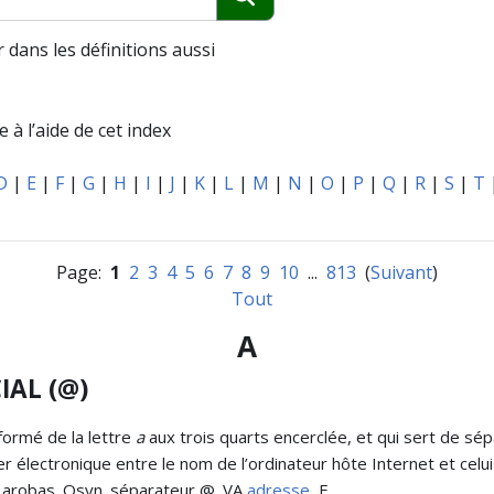
Chercher
 dans les définitions aussi
 à l’aide de cet index
D
|
E
|
F
|
G
|
H
|
I
|
J
|
K
|
L
|
M
|
N
|
O
|
P
|
Q
|
R
|
S
|
T
Page:
1
2
3
4
5
6
7
8
9
10
...
813
(
Suivant
)
Tout
A
AL (@)
ormé de la lettre
a
aux trois quarts encerclée, et qui sert de sé
r électronique entre le nom de l’ordinateur hôte Internet et celui 
 arobas. Qsyn. séparateur @. VA
adresse
, E.