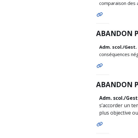
comparaison des a
ABANDON P
Adm. scol./Gest.
conséquences nég
ABANDON P
Adm. scol./Gest
s’accorder un te
plus objective 