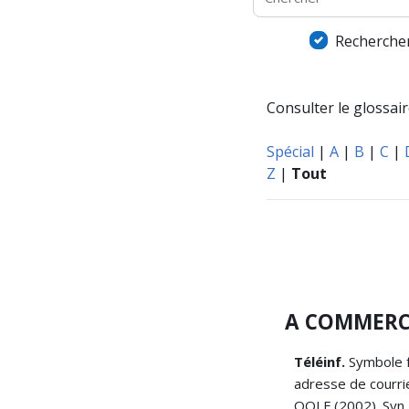
Rechercher
Consulter le glossaire
Spécial
|
A
|
B
|
C
|
Z
|
Tout
A COMMERCI
Téléinf.
Symbole f
adresse de courrie
OQLF (2002). Syn.