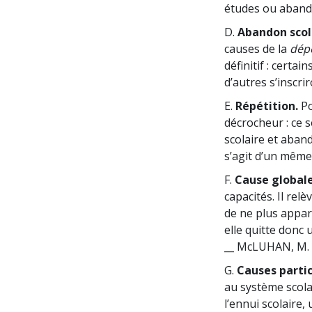
études ou abando
D.
Abandon scola
causes de la
dépe
définitif : certai
d’autres s’inscri
E.
Répétition.
Po
décrocheur : ce s
scolaire et aban
s’agit d’un même 
F.
Cause globale
capacités. Il re
de ne plus appart
elle quitte donc 
__ McLUHAN, M. 
G.
Causes partic
au système scola
l’ennui scolaire,