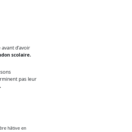
avant d’avoir
don scolaire.
isons
erminent pas leur
.
ère hâtive en