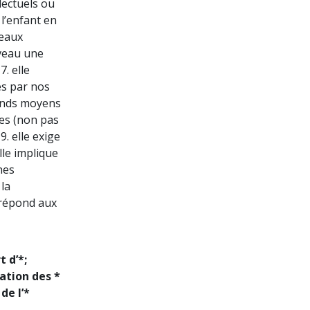
lectuels ou
l’enfant en
veaux
uveau une
. elle
és par nos
rands moyens
ues (non pas
. elle exige
lle implique
nes
 la
e répond aux
 d’*;
mation des *
de l’*