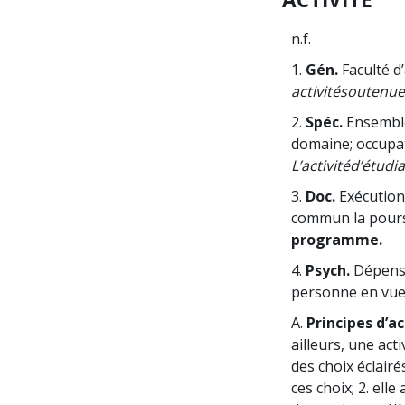
n.f.
1.
Gén.
Faculté d
activité
soutenue
2.
Spéc.
Ensemble
domaine; occupat
L’activité
d’étudi
3.
Doc.
Exécution
commun la poursui
programme.
4.
Psych.
Dépense 
personne en vue d
A.
Principes d’a
ailleurs, une acti
des choix éclairé
ces choix; 2. ell