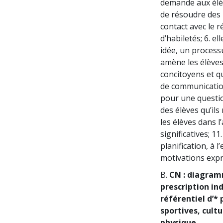
demande aux élèv
de résoudre des 
contact avec le r
d’habiletés; 6. e
idée, un processu
amène les élèves
concitoyens et qu
de communication
pour une question
des élèves qu’ils
les élèves dans l
significatives; 11
planification, à l
motivations expri
B.
CN : diagramme
prescription ind
référentiel d’* 
sportives, cultu
physique.