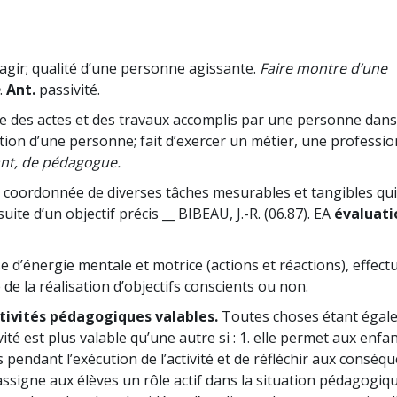
’agir; qualité d’une personne agissante.
Faire montre d’une
.
Ant.
passivité.
 des actes et des travaux accomplis par une personne dan
ion d’une personne; fait d’exercer un métier, une professio
ant, de pédagogue.
 coordonnée de diverses tâches mesurables et tangibles qui
te d’un objectif précis __ BIBEAU, J.-R. (06.87). EA
évaluati
d’énergie mentale et motrice (actions et réactions), effect
e la réalisation d’objectifs conscients ou non.
ctivités pédagogiques valables.
Toutes choses étant égale
vité est plus valable qu’une autre si : 1. elle permet aux enfan
s pendant l’exécution de l’activité et de réfléchir aux conséq
e assigne aux élèves un rôle actif dans la situation pédagogique