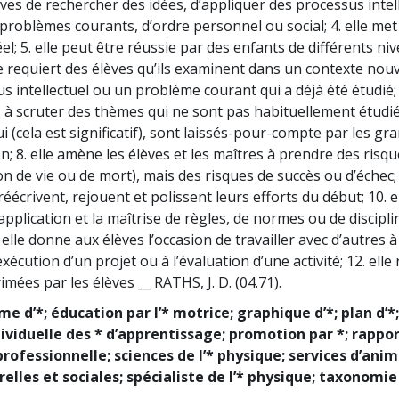
es de rechercher des idées, d’appliquer des processus intel
problèmes courants, d’ordre personnel ou social; 4. elle met 
éel; 5. elle peut être réussie par des enfants de différents ni
lle requiert des élèves qu’ils examinent dans un contexte no
s intellectuel ou un problème courant qui a déjà été étudié; 7
 à scruter des thèmes qui ne sont pas habituellement étudi
i (cela est significatif), sont laissés-pour-compte par les g
; 8. elle amène les élèves et les maîtres à prendre des risq
 de vie ou de mort), mais des risques de succès ou d’échec; 9
 réécrivent, rejouent et polissent leurs efforts du début; 10. e
’application et la maîtrise de règles, de normes ou de discipli
. elle donne aux élèves l’occasion de travailler avec d’autres à
’exécution d’un projet ou à l’évaluation d’une activité; 12. ell
mées par les élèves __ RATHS, J. D. (04.71).
 d’*; éducation par l’* motrice; graphique d’*; plan d’*;
ividuelle des * d’apprentissage; promotion par *; rapport
professionnelle; sciences de l’* physique; services d’ani
relles et sociales; spécialiste de l’* physique; taxonomie 