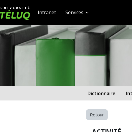
[[skiptonavprincipal]]
Passer au contenu principal
Université TÉLUQ
Intranet
Services
Dictionnaire
In
Retour
ACTIVITÉ