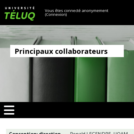
[[skiptonavprincipal]]
Passer au contenu principal
Université TÉLUQ
Vous êtes connecté anonymement
(
Connexion
)
Principaux
collaborateurs
v-toggle]]
[[nav-toggle]]