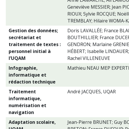
Anne LAMARCHE; Ali LAMOUC
Geneviève MESSIER; Jean PI
RIOUX; Sylvie ROCQUE; Noëll
TREMBLAY; Hilaire WOMA-
Gestion des données;
Doris LAVALLÉE; France BLAI
secrétariat et
BOUTHILLIER; France DUCE
traitement de textes :
GENDRON; Marlaine GRENIER
personnel initial à
HÉBERT; Isabelle LINDAUER
l’UQAM
Rachel VILLENEUVE
Infographie,
Mathieu NEAU MEP EXPERT
informatique et
rédaction technique
Traitement
André JACQUES, UQAR
informatique,
numérisation et
navigation
Adaptation scolaire,
Jean-Pierre BRUNET; Guy 