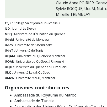
Claude Anne POIRIER; Genev
Sylvie ROCQUE, UdeM; Natha
Mireille TREMBLAY
CSJR
: Collège Saint-Jean-sur-Richelieu
JLD
: Journal Le Devoir
MEQ
: Ministère de l’Éducation du Québec
UdeM
: Université de Montréal
UdeS
: Université de Sherbrooke
UdeT
: Université de Tunis
UQAM
: Université du Québec à Montréal
UQAR
: Université du Québec à Rimouski
UQO
: Université du Québec en Outaouais
ULQ
: Université Laval, Québec
UMcG
: Université McGill, Montréal
Organismes contributoires
Ambassade du Royaume du Maroc
Ambassade de Tunisie
Association des Universités et Collèges du Canada