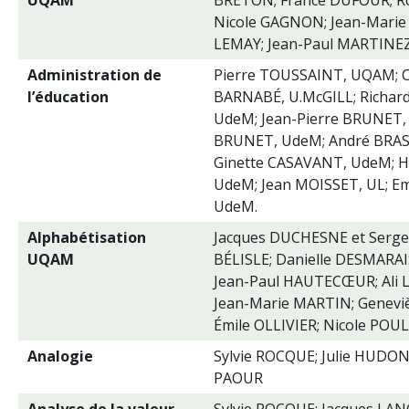
UQAM
BRETON; France DUFOUR; Ro
Nicole GAGNON; Jean-Marie
LEMAY; Jean-Paul MARTINEZ
Administration de
Pierre TOUSSAINT, UQAM; 
l’éducation
BARNABÉ, U.McGILL; Richa
UdeM; Jean-Pierre BRUNET,
BRUNET, UdeM; André BRAS
Ginette CASAVANT, UdeM; 
UdeM; Jean MOISSET, UL; E
UdeM.
Alphabétisation
Jacques DUCHESNE et Serge
UQAM
BÉLISLE; Danielle DESMARAI
Jean-Paul HAUTECŒUR; Ali
Jean-Marie MARTIN; Genevi
Émile OLLIVIER; Nicole POU
Analogie
Sylvie ROCQUE; Julie HUDON
PAOUR