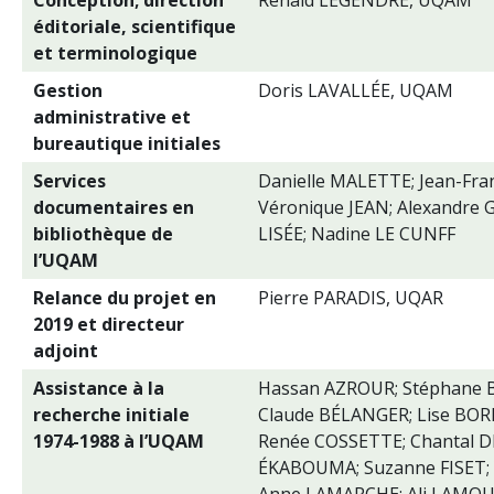
Conception; direction
Renald LEGENDRE, UQAM
éditoriale, scientifique
et terminologique
Gestion
Doris LAVALLÉE, UQAM
administrative et
bureautique initiales
Services
Danielle MALETTE; Jean-Fra
documentaires en
Véronique JEAN; Alexandre 
bibliothèque de
LISÉE; Nadine LE CUNFF
l’UQAM
Relance du projet en
Pierre PARADIS, UQAR
2019 et directeur
adjoint
Assistance à la
Hassan AZROUR; Stéphane 
recherche initiale
Claude BÉLANGER; Lise BO
1974-1988 à l’UQAM
Renée COSSETTE; Chantal 
ÉKABOUMA; Suzanne FISET; 