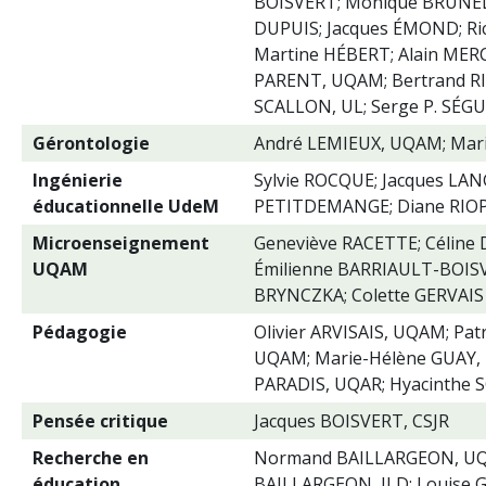
BOISVERT; Monique BRUNELL
DUPUIS; Jacques ÉMOND; Ri
Martine HÉBERT; Alain MER
PARENT, UQAM; Bertrand R
SCALLON, UL; Serge P. SÉG
Gérontologie
André LEMIEUX, UQAM; Mar
Ingénierie
Sylvie ROCQUE; Jacques LAN
éducationnelle UdeM
PETITDEMANGE; Diane RIO
Microenseignement
Geneviève RACETTE; Céline
UQAM
Émilienne BARRIAULT-BOISV
BRYNCZKA; Colette GERVAIS
Pédagogie
Olivier ARVISAIS, UQAM; Pa
UQAM; Marie-Hélène GUAY, 
PARADIS, UQAR; Hyacinthe
Pensée critique
Jacques BOISVERT, CSJR
Recherche en
Normand BAILLARGEON, UQ
éducation
BAILLARGEON, JLD; Louise