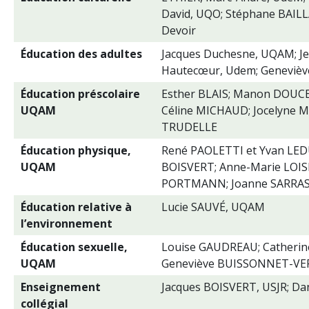
David, UQO; Stéphane BAIL
Devoir
Éducation des adultes
Jacques Duchesne, UQAM; J
Hautecœur, Udem; Genevièv
Éducation préscolaire
Esther BLAIS; Manon DOUCE
UQAM
Céline MICHAUD; Jocelyne 
TRUDELLE
Éducation physique,
René PAOLETTI et Yvan LED
UQAM
BOISVERT; Anne-Marie LOISE
PORTMANN; Joanne SARRASI
Éducation relative à
Lucie SAUVÉ, UQAM
l’environnement
Éducation sexuelle,
Louise GAUDREAU; Catherin
UQAM
Geneviève BUISSONNET-VE
Enseignement
Jacques BOISVERT, USJR; Da
collégial