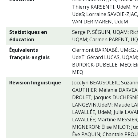
Thierry KARSENTI, UdeM; Yv
UdeS; Lorraine SAVOIE-ZJAC
VAN DER MAREN, UdeM
Statistiques en
Serge P. SÉGUIN, UQAM; Ri
éducation
UQAM; Carmen PARENT, UQ
Équivalents
Clermont BARNABÉ, UMcG.; 
français-anglais
UdeT; Gérard LUCAS, UQAM;
BURDICK-DUBELLE, MEQ; El
MEQ
Révision linguistique
Jocelyn BEAUSOLEIL; Suzan
GAUTHIER; Mélanie DARVEAU
DROLET; Jacques DUCHESNE
LANGEVIN,UdeM; Maude LARI
LAVALLÉE, UdeM; Julie LAVA
LAVALLÉE; Martine MESSIER;
MIGNERON; Élise MILOT; Jud
Ève PAQUIN; Chantale PROUL