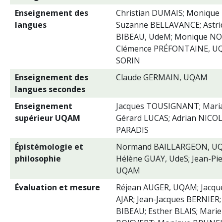
Enseignement des
Christian DUMAIS; Moniqu
langues
Suzanne BELLAVANCE; Astrid
BIBEAU, UdeM; Monique N
Clémence PRÉFONTAINE, UQ
SORIN
Enseignement des
Claude GERMAIN, UQAM
langues secondes
Enseignement
Jacques TOUSIGNANT; Mari
supérieur UQAM
Gérard LUCAS; Adrian NICOL
PARADIS
Épistémologie et
Normand BAILLARGEON, UQ
philosophie
Hélène GUAY, UdeS; Jean-Pi
UQAM
Évaluation et mesure
Réjean AUGER, UQAM; Jacqu
AJAR; Jean-Jacques BERNIER;
BIBEAU; Esther BLAIS; Mari