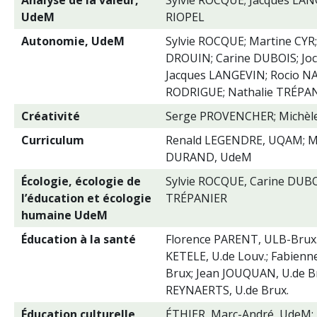
Analyse de la valeur,
Sylvie ROCQUE; Jacques LAN
UdeM
RIOPEL
Autonomie, UdeM
Sylvie ROCQUE; Martine CYR;
DROUIN; Carine DUBOIS; Joc
Jacques LANGEVIN; Rocio N
RODRIGUE; Nathalie TRÉPA
Créativité
Serge PROVENCHER; Michè
Curriculum
Renald LEGENDRE, UQAM; Mi
DURAND, UdeM
Écologie, écologie de
Sylvie ROCQUE, Carine DUBO
l’éducation et écologie
TRÉPANIER
humaine UdeM
Éducation à la santé
Florence PARENT, ULB-Brux.
KETELE, U.de Louv.; Fabien
Brux; Jean JOUQUAN, U.de B
REYNAERTS, U.de Brux.
Éducation culturelle
ÉTHIER, Marc-André, UdeM;