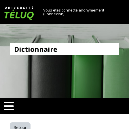
[[skiptonavprincipal]]
Passer au contenu principal
Université TÉLUQ
Vous êtes connecté anonymement
(
Connexion
)
Dictionnaire
v-toggle]]
[[nav-toggle]]
Retour