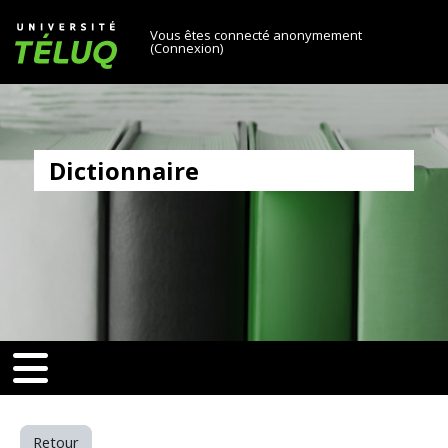
[[skiptonavprincipal]]
Passer au contenu principal
Université TÉLUQ
Vous êtes connecté anonymement
(
Connexion
)
Dictionnaire
v-toggle]]
[[nav-toggle]]
Retour