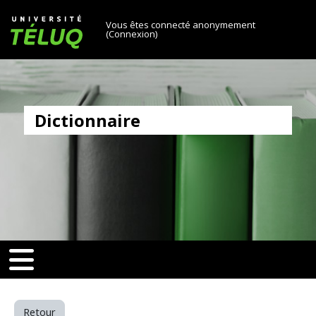
[[skiptonavprincipal]]
Passer au contenu principal
Université TÉLUQ
Vous êtes connecté anonymement
(
Connexion
)
Dictionnaire
v-toggle]]
[[nav-toggle]]
Retour