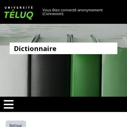
[[skiptonavprincipal]]
Passer au contenu principal
Université TÉLUQ
Vous êtes connecté anonymement
(
Connexion
)
Dictionnaire
v-toggle]]
[[nav-toggle]]
Retour