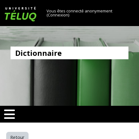
[[skiptonavprincipal]]
Passer au contenu principal
Université TÉLUQ
Vous êtes connecté anonymement
(
Connexion
)
Dictionnaire
v-toggle]]
[[nav-toggle]]
Retour