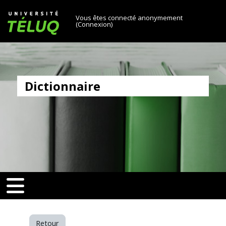
[[skiptonavprincipal]]
Passer au contenu principal
Université TÉLUQ
Vous êtes connecté anonymement
(
Connexion
)
Dictionnaire
v-toggle]]
[[nav-toggle]]
Retour