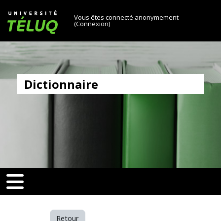
[[skiptonavprincipal]]
Passer au contenu principal
Université TÉLUQ
Vous êtes connecté anonymement
(
Connexion
)
Dictionnaire
v-toggle]]
[[nav-toggle]]
Retour