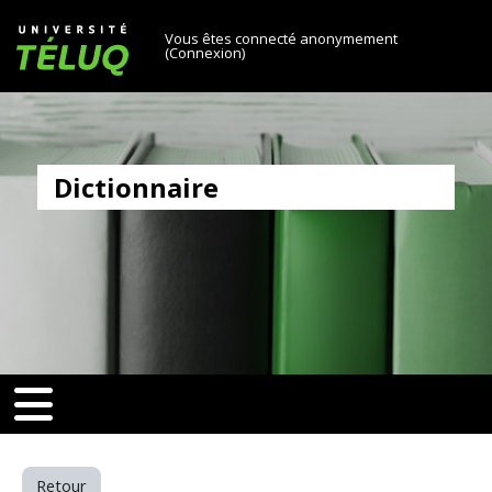
[[skiptonavprincipal]]
Passer au contenu principal
Université TÉLUQ
Vous êtes connecté anonymement
(
Connexion
)
Dictionnaire
v-toggle]]
[[nav-toggle]]
Retour