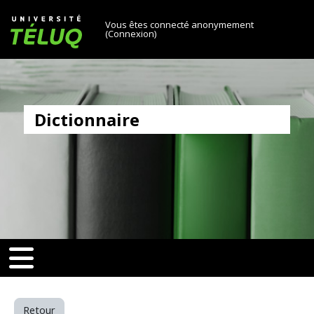
[[skiptonavprincipal]]
Passer au contenu principal
Université TÉLUQ
Vous êtes connecté anonymement
(
Connexion
)
Dictionnaire
v-toggle]]
[[nav-toggle]]
Retour