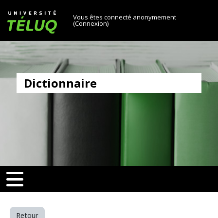
[[skiptonavprincipal]]
Passer au contenu principal
Université TÉLUQ
Vous êtes connecté anonymement
(
Connexion
)
Dictionnaire
v-toggle]]
[[nav-toggle]]
Retour