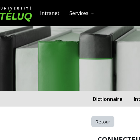
[[skiptonavprincipal]]
Passer au contenu principal
Université TÉLUQ
Intranet
Services
Dictionnaire
In
Retour
CONNECTE