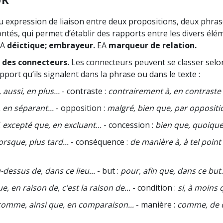
 expression de liaison entre deux propositions, deux phra
tés, qui permet d’établir des rapports entre les divers élé
TA
déictique; embrayeur.
EA
marqueur de relation.
n des connecteurs.
Les connecteurs peuvent se classer selon
pport qu’ils signalent dans la phrase ou dans le texte :
 aussi, en plus...
- contraste :
contrairement à, en contraste 
 en séparant...
- opposition :
malgré, bien que, par oppositio
 excepté que, en excluant...
- concession :
bien que, quoique.
orsque, plus tard...
- conséquence :
de manière à, à tel point
dessus de, dans ce lieu...
- but :
pour, afin que, dans ce but.
, en raison de, c’est la raison de...
- condition :
si, à moins q
omme, ainsi que, en comparaison...
- manière :
comme, de 