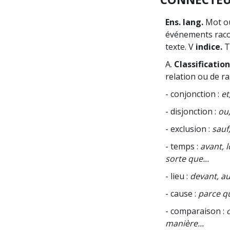
Ens. lang.
Mot ou
événements racon
texte. V
indice.
A.
Classificatio
relation ou de ra
- conjonction :
et,
- disjonction :
ou,
- exclusion :
sauf,
- temps :
avant, l
sorte que...
- lieu :
devant, au-
- cause :
parce que
- comparaison :
c
manière...