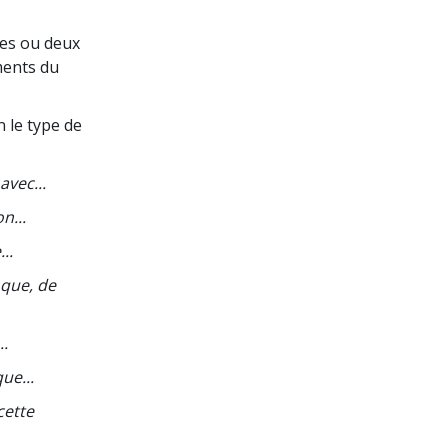
ses ou deux
ments du
 le type de
avec...
n...
..
 que, de
..
ue...
cette