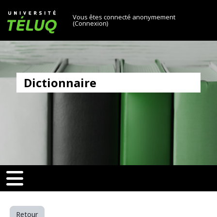
[[skiptonavprincipal]]
Passer au contenu principal
Université TÉLUQ
Vous êtes connecté anonymement
(
Connexion
)
Dictionnaire
v-toggle]]
[[nav-toggle]]
Retour